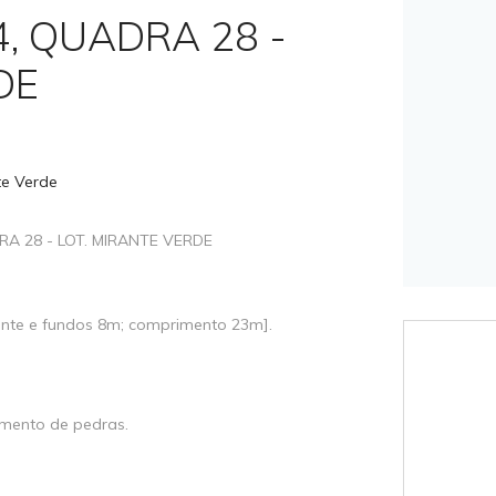
4, QUADRA 28 -
DE
te Verde
A 28 - LOT. MIRANTE VERDE
ente e fundos 8m; comprimento 23m].
mento de pedras.