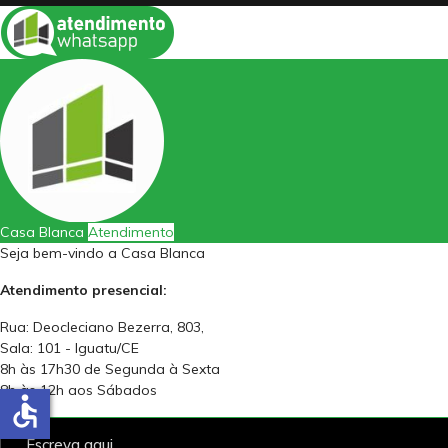
Casa Blanca
Atendimento
Seja bem-vindo a Casa Blanca
Atendimento presencial:
Rua: Deocleciano Bezerra, 803,
Sala: 101 - Iguatu/CE
8h às 17h30 de Segunda à Sexta
8h às 12h aos Sábados
accessible