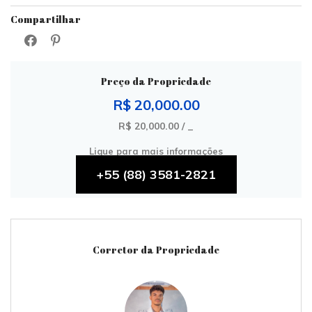
Compartilhar
Preço da Propriedade
R$ 20,000.00
R$ 20,000.00 / _
Ligue para mais informações
+55 (88) 3581-2821
Corretor da Propriedade