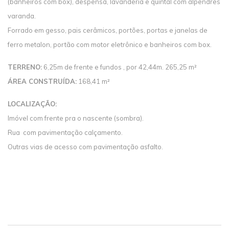
(banheiros com box), despensa, lavanderia e quintal com alpendres
varanda.
Forrado em gesso, pais cerâmicos, portões, portas e janelas de
ferro metalon, portão com motor eletrônico e banheiros com box.
TERRENO:
6,25m de frente e fundos , por 42,44m. 265,25 m²
ÁREA CONSTRUÍDA:
168,41 m²
LOCALIZAÇÃO:
Imóvel com frente pra o nascente (sombra).
Rua com pavimentação calçamento.
Outras vias de acesso com pavimentação asfalto.